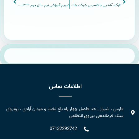
کارگاه آشنایی با تاسیس شرکت های دانش بنیان
تقویم آموزشی نیم سال دوم ۱۳۹۹-۱۴۰۰
اطلاعات تماس
فارس ، شیراز ، حد فاصل چهار راه باغ تخت و میدان آزادی ، روبروی
ستاد فرماندهی نیروی انتظامی
07132292742