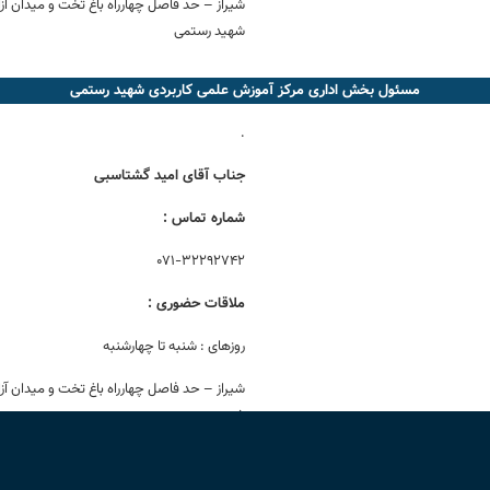
شیراز – حد فاصل چهارراه باغ تخت و میدان آز
شهید رستمی
مسئول بخش اداری مرکز آموزش علمی کاربردی شهید رستمی
.
جناب آقای امید گشتاسبی
شماره تماس :
۰۷۱-۳۲۲۹۲۷۴۲
ملاقات حضوری :
روزهای : شنبه تا چهارشنبه
شیراز – حد فاصل چهارراه باغ تخت و میدان آز
شهید رستمی