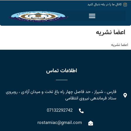
کانال ما را در بله دنبال کنید
حساب کاربری
اعضا نشریه
اعضا نشریه
اطلاعات تماس
فارس ، شیراز ، حد فاصل چهار راه باغ تخت و میدان آزادی ، روبروی
ستاد فرماندهی نیروی انتظامی
07132292742
rostamiac@gmail.com