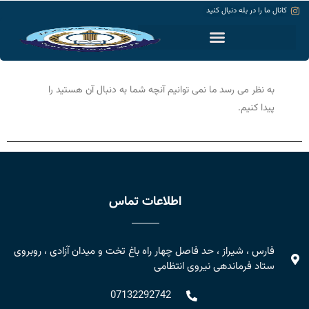
کانال ما را در بله دنبال کنید
حساب کاربری
به نظر می رسد ما نمی توانیم آنچه شما به دنبال آن هستید را
پیدا کنیم.
اطلاعات تماس
فارس ، شیراز ، حد فاصل چهار راه باغ تخت و میدان آزادی ، روبروی
ستاد فرماندهی نیروی انتظامی
07132292742